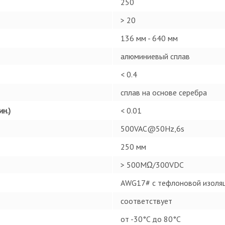
250
> 20
136 мм - 640 мм
алюминиевый сплав
< 0.4
сплав на основе серебра
н.)
< 0.01
500VAC@50Hz,6s
250 мм
> 500MΩ/300VDC
AWG17# с тефлоновой изоляц
соответствует
от -30°C до 80°C