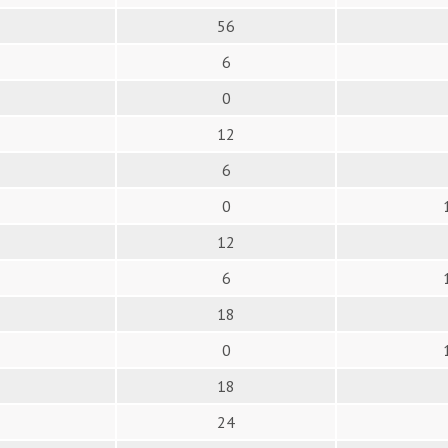
56
6
0
12
6
0
12
6
18
0
18
24