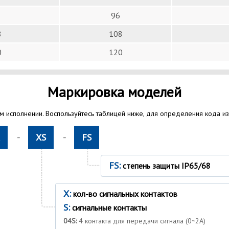
96
8
108
0
120
Маркировка моделей
 исполнении. Воспользуйтесь таблицей ниже, для определения кода и
-
XS
-
FS
FS:
степень защиты IP65/68
X:
кол-во сигнальных контактов
S:
сигнальные контакты
04S:
4 контакта для передачи сигнала (0~2A)