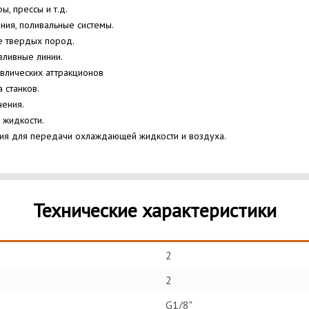
ы, прессы и т.д.
ния, поливальные системы.
ие твердых пород.
зливные линии.
авлических аттракционов
а станков.
чения.
 жидкости.
ия для передачи охлаждающей жидкости и воздуха.
Технические характеристики
2
2
G1/8"