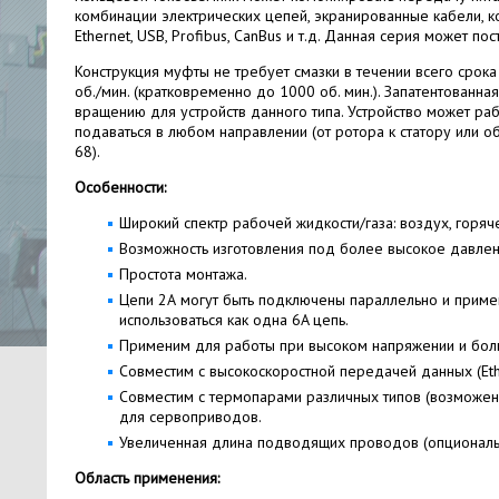
комбинации электрических цепей, экранированные кабели, к
Ethernet, USB, Profibus, CanBus и т.д. Данная серия может по
Конструкция муфты не требует смазки в течении всего срока
об./мин. (кратковременно до 1000 об. мин.). Запатентованн
вращению для устройств данного типа. Устройство может ра
подаваться в любом направлении (от ротора к статору или о
68).
Особенности:
Широкий спектр рабочей жидкости/газа: воздух, горяч
Возможность изготовления под более высокое давлен
Простота монтажа.
Цепи 2А могут быть подключены параллельно и примен
использоваться как одна 6A цепь.
Применим для работы при высоком напряжении и боль
Совместим с высокоскоростной передачей данных (Ethern
Совместим с термопарами различных типов (возможен
для сервоприводов.
Увеличенная длина подводящих проводов (опциональ
Область применения: