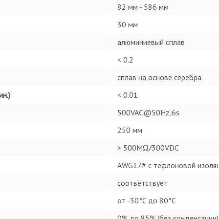
82 мм - 586 мм
30 мм
алюминиевый сплав
< 0.2
сплав на основе серебра
н.)
< 0.01
500VAC@50Hz,6s
250 мм
> 500MΩ/300VDC
AWG17# с тефлоновой изоляц
соответствует
от -30°C до 80°C
0% до 85% (без конденсации)