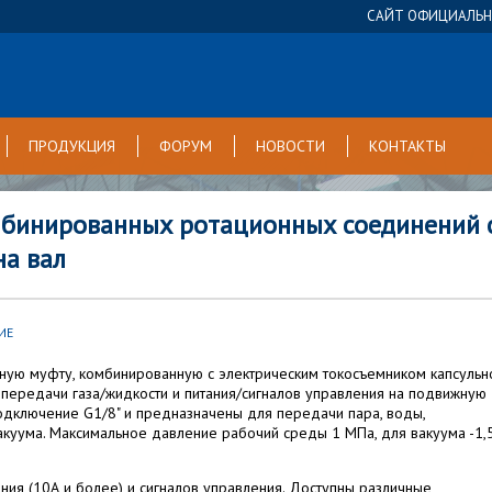
САЙТ ОФИЦИАЛЬНО
ПРОДУКЦИЯ
ФОРУМ
НОВОСТИ
КОНТАКТЫ
омбинированных ротационных соединений 
на вал
ИЕ
ную муфту, комбинированную с электрическим токосъемником капсульн
 передачи газа/жидкости и питания/сигналов управления на подвижную
одключение G1/8" и предназначены для передачи пара, воды,
акуума. Максимальное давление рабочий среды 1 МПа, для вакуума -1,
ия (10А и более) и сигналов управления. Доступны различные