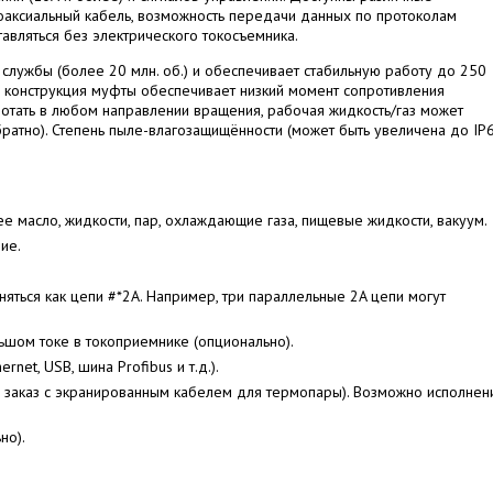
оаксиальный кабель, возможность передачи данных по протоколам
ставляться без электрического токосъемника.
 службы (более 20 млн. об.) и обеспечивает стабильную работу до 250
ая конструкция муфты обеспечивает низкий момент сопротивления
ботать в любом направлении вращения, рабочая жидкость/газ может
братно). Степень пыле-влагозащищённости (может быть увеличена до IP
ее масло, жидкости, пар, охлаждающие газа, пищевые жидкости, вакуум.
ие.
яться как цепи #*2A. Например, три параллельные 2A цепи могут
шом токе в токоприемнике (опционально).
et, USB, шина Profibus и т.д.).
 заказ с экранированным кабелем для термопары). Возможно исполнен
но).