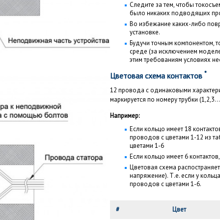
Следите за тем, чтобы токосъе
было никаких подводящих пр
Во избежание каких-либо по
установке.
Будучи точным компонентом, т
среде (за исключением модел
этим требованиям условиях н
*
Цветовая схема контактов
12 провода с одинаковыми характер
маркируется по номеру трубки (1,2,3...
Например:
Если кольцо имеет 18 контактов
проводов с цветами 1-12 из т
цветами 1-6
Если кольцо имеет 6 контактов
Цветовая схема распостраняет
напряжение). Т.е. если у кольца
проводов с цветами 1-6.
#
Цвет