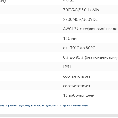
н.)
< 0.01
300VAC@50Hz,60s
>200MОм/300VDC
AWG12# с тефлоновой изоля
150 мм
от -30°C до 80°C
0% до 85% (без конденсации)
IP51
соответствует
соответствует
15 рабочих дней
счета уточните размеры и характеристики модели у менеджера.