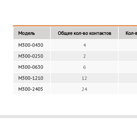
Модель
Общее кол-во контактов
Кол-
M300-0430
4
M300-0250
2
M300-0630
6
M300-1210
12
M300-2405
24