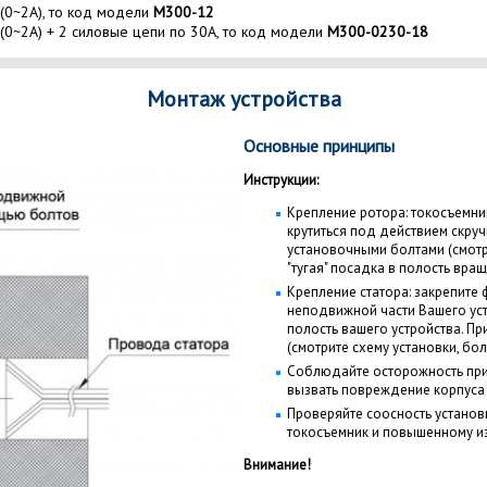
(0~2A), то код модели
M300-12
(0~2A) + 2 силовые цепи по 30A, то код модели
M300-0230-18
Монтаж устройства
Основные принципы
Инструкции:
Крепление ротора: токосъемни
крутиться под действием скру
установочными болтами (смотри
"тугая" посадка в полость вра
Крепление статора: закрепите 
неподвижной части Вашего устр
полость вашего устройства. П
(смотрите схему установки, бол
Соблюдайте осторожность при
вызвать повреждение корпуса
Проверяйте соосность установ
токосъемник и повышенному и
Внимание!