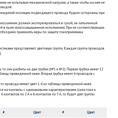
мник не испытывал механической нагрузки, а также чтобы на нем не
оводов.
вреждений изоляции подводящего провода будьте осторожны при
окосъемник должен эксплуатироваться в сухой, не запыленной
ей в пыле-влагозащищенном исполнении). При не соответствующих
еобходимо применять меры по защите токоприемника
истиками представляют цветовую группу. Каждая группа проводов
).
, то они разбиты на две трубки (№1 и №2). Первая трубка имеет 12
аблицы приведенной ниже. Вторая трубка имеет 6 проводов с
, то провода имеют цвет 1-6 из таблицы приведенной ниже.
ся на контакты с одинаковыми характеристиками (сила тока и
 6 контактов по 2 А и 6 контактов по 5 А, то будет две группы
#
Цвет
#
Цвет