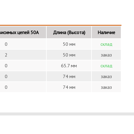
висимых цепей 50А
Длина (Высота)
Наличие
0
50 мм
склад
2
50 мм
заказ
0
65.7 мм
склад
0
74 мм
заказ
0
74 мм
заказ