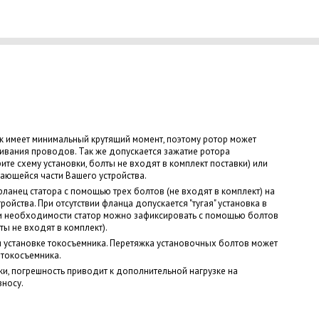
к имеет минимальный крутящий момент, поэтому ротор может
чивания проводов. Так же допускается зажатие ротора
те схему установки, болты не входят в комплект поставки) или
щающейся части Вашего устройства.
фланец статора с помощью трех болтов (не входят в комплект) на
ойства. При отсутствии фланца допускается "тугая" установка в
ри необходимости статор можно зафиксировать с помощью болтов
ты не входят в комплект).
 установке токосъемника. Перетяжка установочных болтов может
 токосъемника.
ки, погрешность приводит к дополнительной нагрузке на
зносу.