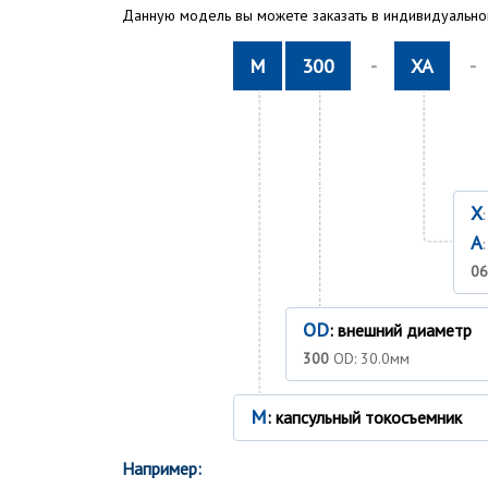
Данную модель вы можете заказать в индивидуальном
M
300
-
XA
-
X
A
06
OD
: внешний диаметр
300
OD: 30.0мм
M
: капсульный токосъемник
Например: