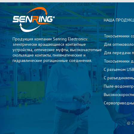
НАША ПРОДУК
Токосъемники с
Продукция компании Senring Electronics:
электрически вращающиеся контактные
Для оптиковоло
устройства, оптические муфты, высокочастотные
Для передачи п
скользящие контакты, пневматические и
гидравлические ротационные соединения.
Токосъемники д
C разъемом USB
С разъединяемы
Пыле-водонеп
Высокоскоростн
Сервоприводны
© 2