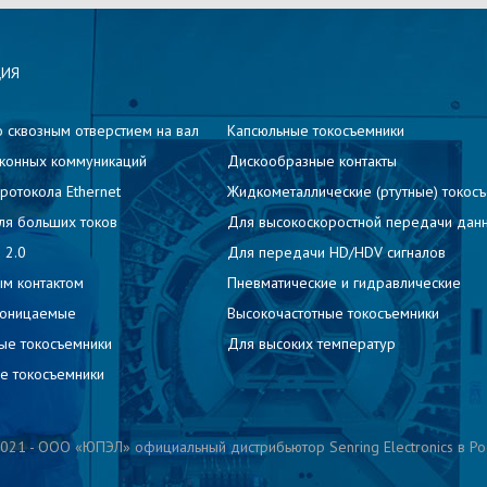
ЦИЯ
о сквозным отверстием на вал
Капсюльные токосъемники
конных коммуникаций
Дискообразные контакты
ротокола Ethernet
Жидкометаллические (ртутные) токос
ля больших токов
Для высокоскоростной передачи дан
 2.0
Для передачи HD/HDV сигналов
м контактом
Пневматические и гидравлические
роницаемые
Высокочастотные токосъемники
ые токосъемники
Для высоких температур
е токосъемники
021 - ООО «ЮПЭЛ» официальный дистрибьютор Senring Electronics в Ро