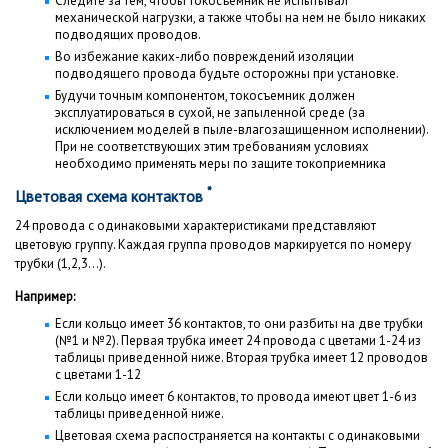
Следите за тем, чтобы токосъемник не испытывал
механической нагрузки, а также чтобы на нем не было никаких
подводящих проводов.
Во избежание каких-либо повреждений изоляции
подводящего провода будьте осторожны при установке.
Будучи точным компонентом, токосъемник должен
эксплуатироваться в сухой, не запыленной среде (за
исключением моделей в пыле-влагозащищенном исполнении).
При не соответствующих этим требованиям условиях
необходимо применять меры по защите токоприемника
*
Цветовая схема контактов
24 провода с одинаковыми характеристиками представляют
цветовую группу. Каждая группа проводов маркируется по номеру
трубки (1,2,3...).
Например:
Если кольцо имеет 36 контактов, то они разбиты на две трубки
(№1 и №2). Первая трубка имеет 24 провода с цветами 1-24 из
таблицы приведенной ниже. Вторая трубка имеет 12 проводов
с цветами 1-12
Если кольцо имеет 6 контактов, то провода имеют цвет 1-6 из
таблицы приведенной ниже.
Цветовая схема распостраняется на контакты с одинаковыми