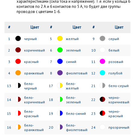
характеристиками (сила тока и напряжение). Т.е. если у кольца 6
контактов по 2 А и 6 контактов по 5 А, то будет две группы
проводов с цветами 1-6.
#
Цвет
#
Цвет
#
Цвет
1
черный
5
желтый
9
серый
2
коричневый
6
зеленый
10
белый
3
красный
7
синий
11
розовый
4
оранжевый
8
фиолетовый
12
голубой
бело-
бело-
13
17
21
бело-серый
черный
желтый
бело-
бело-
черно-
14
18
22
коричневый
зеленый
коричневый
бело-
черно-
15
19
бело-синий
23
красный
красный
бело-
бело-
16
20
24
прозрачный
оранжевый
фиолетовый