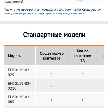
исполнение)
*Могут иметь место ошибки и изменения в описании модели. Перед оплатой
счета уточните размеры и характеристики модели у менеджера.
Стандартные модели
Кол-во
Общее кол-во
Модель
контактов
ко
контактов
2А
EH50119-02-
2
2
02S
EH50119-02-
2
0
0210
EH50119-02-
8
8
08S