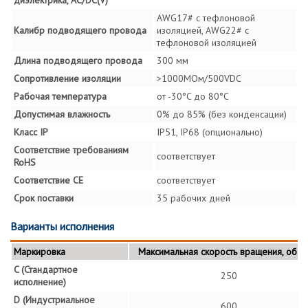
AWG17# с тефлоновой
Калибр подводящего провода
изоляцией, AWG22# с
тефлоновой изоляцией
Длина подводящего провода
300 мм
Сопротивление изоляции
>1000MОм/500VDC
Рабочая температура
от -30°C до 80°C
Допустимая влажность
0% до 85% (без конденсации)
Класс IP
IP51, IP68 (опционально)
Соответствие требованиям
соответствует
RoHS
Соответствие СЕ
соответствует
Срок поставки
35 рабочих дней
Варианты исполнения
Маркировка
Максимальная скорость вращения, об./м
C (Стандартное
250
исполнение)
D (Индустриальное
600