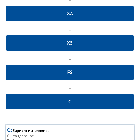
-
XA
-
XS
-
FS
-
C
C:
Вариант исполнения
C:
Стандартное