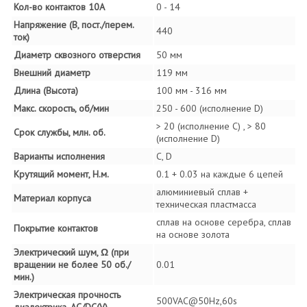
Кол-во контактов 10А
0 - 14
Напряжение (В, пост./перем.
440
ток)
Диаметр сквозного отверстия
50 мм
Внешний диаметр
119 мм
Длина (Высота)
100 мм - 316 мм
Макс. скорость, об/мин
250 - 600 (исполнение D)
> 20 (исполнение C) , > 80
Срок службы, млн. об.
(исполнение D)
Варианты исполнения
C, D
Крутящий момент, Н.м.
0.1 + 0.03 на каждые 6 цепей
алюминиевый сплав +
Материал корпуса
техническая пластмасса
сплав на основе серебра, сплав
Покрытие контактов
на основе золота
Электрический шум, Ω (при
вращении не более 50 об./
0.01
мин.)
Электрическая прочность
500VAC@50Hz,60s
диэлектрика, AC/DC(V)