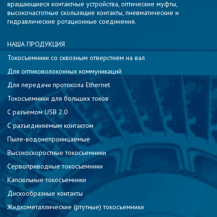
вращающиеся контактные устройства, оптические муфты,
высокочастотные скользящие контакты, пневматические и
гидравлические ротационные соединения.
НАША ПРОДУКЦИЯ
Токосъемники со сквозным отверстием на вал
Для оптиковолоконных коммуникаций
Для передачи протокола Ethernet
Токосъемники для больших токов
C разъемом USB 2.0
С разъединяемым контактом
Пыле-водонепроницаемые
Высокоскоростные токосъемники
Сервоприводные токосъемники
Капсюльные токосъемники
Дискообразные контакты
Жидкометаллические (ртутные) токосъемники