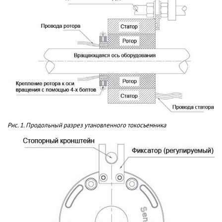
Рис. 1. Продольный разрез утановленного токосъемника