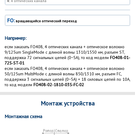
4:
4 оптических канала
FO:
вращающийся оптический переход
Например:
если заказать FO408, 4 оптических канала + оптическое волокно
9/125um SingleMode с длиной волны 1310/1550 нм, разъем ST,
поддержка 72 сигнальных цепей (0~5A), то код модели
FO408-01-
72S-ST-01
если заказать FO408, 4 оптических канала + оптическое волокно
50/125um MultiMode с длиной волны 850/1310 нм, разъем FC,
поддержка 3 сигнальных цепей (0~5A) + 18 силовых цепей по 10A,
то код модели
FO408-02-1810-03S-FC-02
Монтаж устройства
Монтажная схема