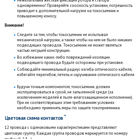
Нежелательна жесткая фиксация ротора и статора
одновременно! Проверяйте соосность установки, погрешность
приводит к дополнительной нагрузке на токосъемник и
повышенному износу.
Внимание!
Следите за тем, чтобы токосъемник не испытывал
механической нагрузки, а также чтобы на нем не было никаких
подводящих проводов. Токосъемник не может являться
частью несущей конструкции.
Во избежание каких-либо повреждений изоляции
подводящего провода будьте осторожны при установке.
Соблюдайте минимальный радиус изгиба оптического кабеля,
избегайте перегибов, петель и скручивания оптического кабеля
.
Будучи точным компонентом, токосъемник должен
эксплуатироваться в сухой, не запыленной среде (за
исключением моделей в пыле-влагозащищенном исполнении).
При не соответствующих этим требованиям условиях
необходимо применять меры по защите токоприемника
*
Цветовая схема контактов
12 провода с одинаковыми характеристиками представляют
цветовую группу. Каждая группа проводов маркируется по номеру