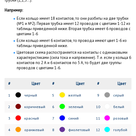
трубки (1,2,3...).
Например:
Если кольцо имеет 18 контактов, то они разбиты на две трубки
(№1 и №2). Первая трубка имеет 12 проводов с цветами 1-12 из
таблицы приведенной ниже. Вторая трубка имеет 6 проводов с
цветами 1-6
Если кольцо имеет 6 контактов, то провода имеют цвет 1-6 из
таблицы приведенной ниже.
Цветовая схема распостраняется на контакты с одинаковыми
характеристиками (сила тока и напряжение). Т.е. если у кольца 6
контактов по 2 А и 6 контактов по 5 А, то будет две группы
проводов с цветами 1-6.
#
Цвет
#
Цвет
#
Цвет
1
черный
5
желтый
9
серый
2
коричневый
6
зеленый
10
белый
3
красный
7
синий
11
розовый
4
оранжевый
8
фиолетовый
12
голубой