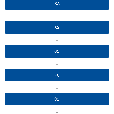
XA
-
XS
-
01
-
FC
-
01
-