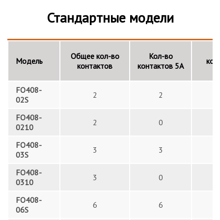
Стандартные модели
Ко
Общее кол-во
Кол-во
Модель
кон
контактов
контактов 5А
FO408-
2
2
02S
FO408-
2
0
0210
FO408-
3
3
03S
FO408-
3
0
0310
FO408-
6
6
06S