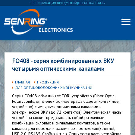
СЕРТИФИКАЦИЯ ПРОДУКЦИИ
|
ОБРАТНАЯ СВЯЗЬ
FO408 - серия комбинированных ВКУ
четырьмя оптическими каналами
ГЛАВНАЯ
ПРОДУКЦИЯ
ДЛЯ ОПТИКОВОЛОКОННЫХ КОММУНИКАЦИЙ
Серия FO408 объединяет FORJ устройство (Fiber Optic
Rotary Joints, опто-электронное вращающееся контактное
устройство) с четырьмя оптическими каналами и
электрическое ВКУ (до 72 контактов). Электрическая часть
устройства может представлять собой различные
комбинации силовых и сигнальных контактов, а также
каналов для передачи различных протоколов(Ethernet,
USB 2.0, RS485, CanBus и т.д.). Оптическая часть устройства