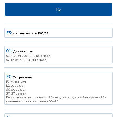
FS
FS:
степень защиты IP65/68
01:
Длина волны
01:
1310/1550 нм (SingleMode)
02:
850/1310 нм (MultiMode)
FC:
Тип разъема
FC:
FC разъем
LC:
LC разъем
SC:
SC разъем
ST:
ST разъем
По умолчанию используется РС-соединители, если Вам нужно APC -
укажите это слэш, например FC/APC