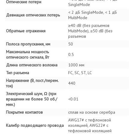
Оптические потери
SingleMode
< 2 дБ SingleMode, < 1 дБ
Девиация оптических потерь
MultiMode
≥40 dB (без разъемов
Обратные отражения
MultiMode), ≥50 dB (без
разъемов
Полоса пропускания, нм
50
Максимальна мощность
0.5
оптического сигнала, Вт
Длина оптического волокна
1000 мм
Тип разъема
FC, SC, ST, LC
Напряжение (В, пост./перем.
440
ток)
Электрический шум, Ω (при
вращении не более 50 об./
<0.01
мин.)
Покрытие контактов
сплав на основе серебра
AWG17# с тефлоновой
Калибр подводящего провода
изоляцией, AWG22# с
тефлоновой изоляцией