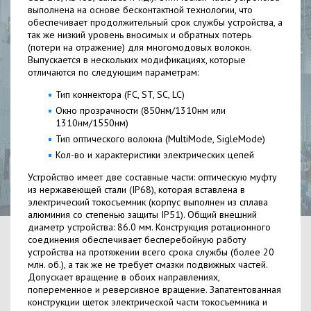
выполнена на основе бесконтактной технологии, что
обеспечивает продолжительный срок службы устройства, а
так же низкий уровень вносимых и обратных потерь
(потери на отражение) для многомодовых волокон.
Выпускается в нескольких модификациях, которые
отличаются по следующим параметрам:
Тип коннектора (FC, ST, SC, LC)
Окно прозрачности (850нм/1310нм или
1310нм/1550нм)
Тип оптического волокна (MultiMode, SigleMode)
Кол-во и характеристики электрических цепей
Устройство имеет две составные части: оптическую муфту
из нержавеющей стали (IP68), которая вставлена в
электрический токосъемник (корпус выполнен из сплава
алюминия со степенью защиты IP51). Общий внешний
диаметр устройства: 86.0 мм. Конструкция ротационного
соединения обеспечивает бесперебойную работу
устройства на протяжении всего срока службы (более 20
млн. об.), а так же не требует смазки подвижных частей.
Допускает вращение в обоих направлениях,
попеременное и реверсивное вращение. Запатентованная
конструкции щеток электрической части токосъемника и