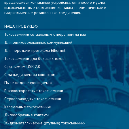
вращающиеся контактные устройства, оптические муфты,
высокочастотные скользящие контакты, пневматические и
гидравлические ротационные соединения.
НАША ПРОДУКЦИЯ
Токосъемники со сквозным отверстием на вал
Для оптиковолоконных коммуникаций
Для передачи протокола Ethernet
Токосъемники для больших токов
C разъемом USB 2.0
С разъединяемым контактом
Пыле-водонепроницаемые
Высокоскоростные токосъемники
Сервоприводные токосъемники
Капсюльные токосъемники
Дискообразные контакты
Жидкометаллические (ртутные) токосъемники