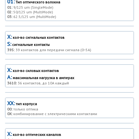
01:
Тип оптического волокна
01:
9/125 um (SingleMode)
02:
50/125 um (MultiMode)
03:
62.5/125 um (MultiMode)
X:
кол-во сигнальных контактов
S:
сигнальные контакты
39S:
39 контактов для передачи сигнала (0~5A)
X:
кол-во силовых контактов
A:
максимальная нагрузка в амперах
3610:
36 контактов, до 10A каждый
XX:
тип корпуса
00:
только оптика
0X:
комбинирование с электрическими контактами
X:
кол-во оптических каналов