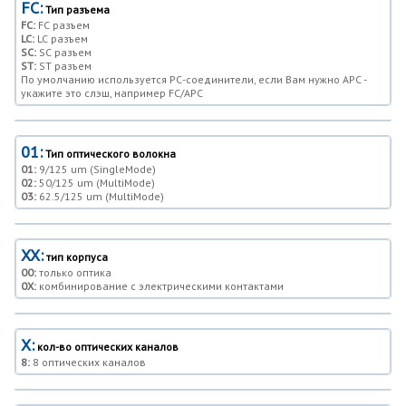
FC:
Тип разъема
FC:
FC разъем
LC:
LC разъем
SC:
SC разъем
ST:
ST разъем
По умолчанию используется РС-соединители, если Вам нужно APC -
укажите это слэш, например FC/APC
01:
Тип оптического волокна
01:
9/125 um (SingleMode)
02:
50/125 um (MultiMode)
03:
62.5/125 um (MultiMode)
XX:
тип корпуса
00:
только оптика
0X:
комбинирование с электрическими контактами
X:
кол-во оптических каналов
8:
8 оптических каналов