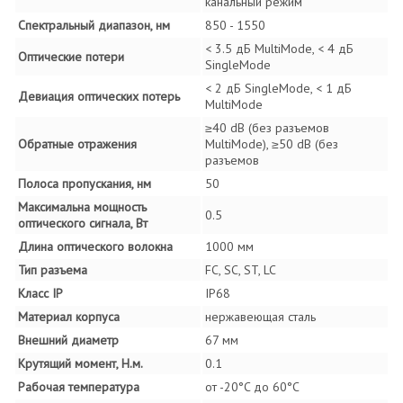
канальный режим
Спектральный диапазон, нм
850 - 1550
< 3.5 дБ MultiMode, < 4 дБ
Оптические потери
SingleMode
< 2 дБ SingleMode, < 1 дБ
Девиация оптических потерь
MultiMode
≥40 dB (без разъемов
Обратные отражения
MultiMode), ≥50 dB (без
разъемов
Полоса пропускания, нм
50
Максимальна мощность
0.5
оптического сигнала, Вт
Длина оптического волокна
1000 мм
Тип разъема
FC, SC, ST, LC
Класс IP
IP68
Материал корпуса
нержавеющая сталь
Внешний диаметр
67 мм
Крутящий момент, Н.м.
0.1
Рабочая температура
от -20°C до 60°C