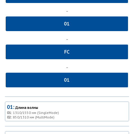
-
01
-
FC
-
01
01:
Длина волны
01:
1310/1550 нм (SingleMode)
02:
850/1310 нм (MultiMode)