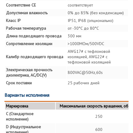
Соответствие СЕ
соответствует
Допустимая влажность
0% до 85% (без конденсации)
Класс IP
IP51, IP68 (опционально)
Рабочая температура
от -30°C до 80°C
Длина подводящего провода
300 мм
Сопротивление изоляции
>1000MОм/500VDC
AWG17# с тефлоновой
Калибр подводящего провода
изоляцией, AWG22# с
тефлоновой изоляцией
Электрическая прочность
800VAC@50Hz,60s
диэлектрика, AC/DC(V)
Срок поставки
25 рабочих дней
Варианты исполнения
Маркировка
Максимальная скорость вращения, об./м
C (Стандартное
250
исполнение)
D (Индустриальное
600
исполнение)