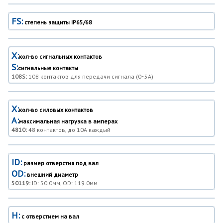
FS:
степень защиты IP65/68
X:
кол-во сигнальных контактов
S:
сигнальные контакты
108S:
108 контактов для передачи сигнала (0~5A)
X:
кол-во силовых контактов
A:
максимальная нагрузка в амперах
4810:
48 контактов, до 10A каждый
ID:
размер отверстия под вал
OD:
внешний диаметр
50119:
ID: 50.0мм, OD: 119.0мм
H:
с отверстием на вал