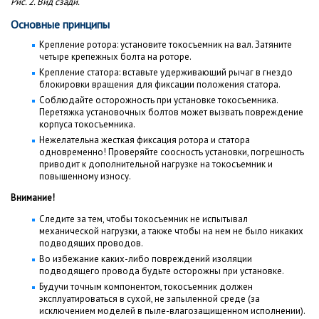
Рис. 2. Вид сзади.
Основные принципы
Крепление ротора: установите токосъемник на вал. Затяните
четыре крепежных болта на роторе.
Крепление статора: вставьте удерживающий рычаг в гнездо
блокировки вращения для фиксации положения статора.
Соблюдайте осторожность при установке токосъемника.
Перетяжка установочных болтов может вызвать повреждение
корпуса токосъемника.
Нежелательна жесткая фиксация ротора и статора
одновременно! Проверяйте соосность установки, погрешность
приводит к дополнительной нагрузке на токосъемник и
повышенному износу.
Внимание!
Следите за тем, чтобы токосъемник не испытывал
механической нагрузки, а также чтобы на нем не было никаких
подводящих проводов.
Во избежание каких-либо повреждений изоляции
подводящего провода будьте осторожны при установке.
Будучи точным компонентом, токосъемник должен
эксплуатироваться в сухой, не запыленной среде (за
исключением моделей в пыле-влагозащищенном исполнении).