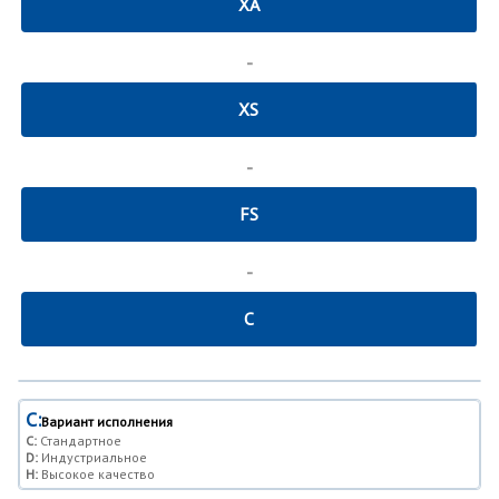
XA
-
XS
-
FS
-
C
C:
Вариант исполнения
C:
Стандартное
D:
Индустриальное
H:
Высокое качество