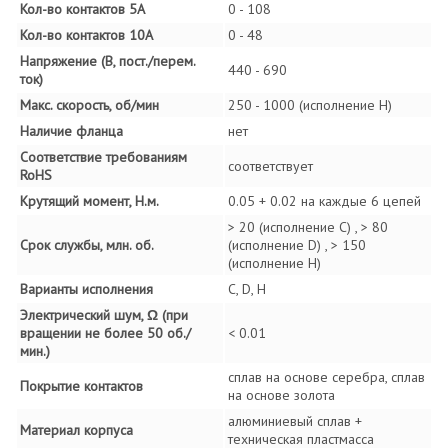
Кол-во контактов 5А
0 - 108
Кол-во контактов 10А
0 - 48
Напряжение (В, пост./перем.
440 - 690
ток)
Макс. скорость, об/мин
250 - 1000 (исполнение H)
Наличие фланца
нет
Соответствие требованиям
соответствует
RoHS
Крутящий момент, Н.м.
0.05 + 0.02 на каждые 6 цепей
> 20 (исполнение C) , > 80
Срок службы, млн. об.
(исполнение D) , > 150
(исполнение H)
Варианты исполнения
C, D, H
Электрический шум, Ω (при
вращении не более 50 об./
< 0.01
мин.)
сплав на основе серебра, сплав
Покрытие контактов
на основе золота
алюминиевый сплав +
Материал корпуса
техническая пластмасса