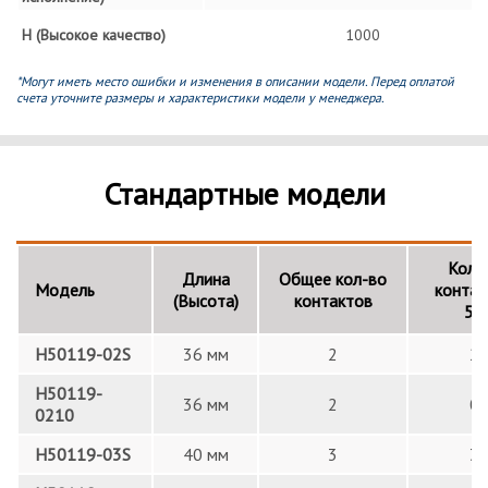
H (Высокое качество)
1000
*Могут иметь место ошибки и изменения в описании модели. Перед оплатой
счета уточните размеры и характеристики модели у менеджера.
Стандартные модели
Кол-
Длина
Общее кол-во
Модель
контак
(Высота)
контактов
5А
H50119-02S
36 мм
2
2
H50119-
36 мм
2
0
0210
H50119-03S
40 мм
3
3