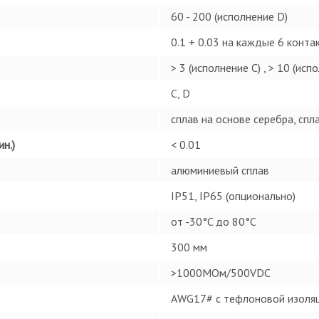
60 - 200 (исполнение D)
0.1 + 0.03 на каждые 6 конта
> 3 (исполнение C) , > 10 (исп
C, D
сплав на основе серебра, спл
н.)
< 0.01
алюминиевый сплав
IP51, IP65 (опционально)
от -30°C до 80°C
300 мм
>1000MОм/500VDC
AWG17# с тефлоновой изоляц