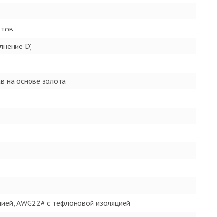
ктов
олнение D)
ав на основе золота
ией, AWG22# с тефлоновой изоляцией