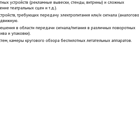
ных устройств (рекламные вывески, стенды, витрины) и сложных
ие театральных сцен и т.д.).
стройств, требующих передачу электропитания или/и сигнала (аналогов
одвижную.
шения в области передачи сигнала/питания в различных поворотных
ива и упаковки).
тем, камеры кругового обзора беспилотных летательных аппаратов.