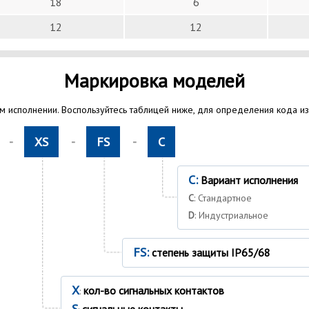
18
6
12
12
Маркировка моделей
 исполнении. Воспользуйтесь таблицей ниже, для определения кода и
-
XS
-
FS
-
C
C:
Вариант исполнения
C
: Стандартное
D
: Индустриальное
FS:
степень защиты IP65/68
X
кол-во сигнальных контактов
:
S