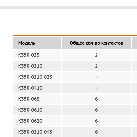
Модель
Общее кол-во контактов
K350-02S
2
K350-0210
2
K350-0210-02S
4
K350-0410
4
K350-06S
6
K350-0610
6
K350-0620
6
K350-0210-04S
6