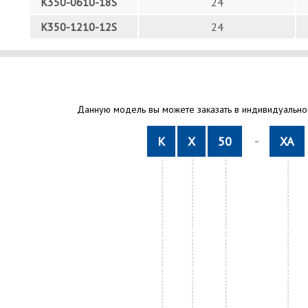
K350-0610-18S
24
K350-1210-12S
24
Данную модель вы можете заказать в индивидуальном
К
X
50
-
XA