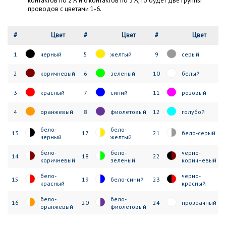
контактов по 2 А и 6 контактов по 5 А, то будет две группы
проводов с цветами 1-6.
#
Цвет
#
Цвет
#
Цвет
1
черный
5
желтый
9
серый
2
коричневый
6
зеленый
10
белый
3
красный
7
синий
11
розовый
4
оранжевый
8
фиолетовый
12
голубой
бело-
бело-
13
17
21
бело-серый
черный
желтый
бело-
бело-
черно-
14
18
22
коричневый
зеленый
коричневый
бело-
черно-
15
19
бело-синий
23
красный
красный
бело-
бело-
16
20
24
прозрачный
оранжевый
фиолетовый