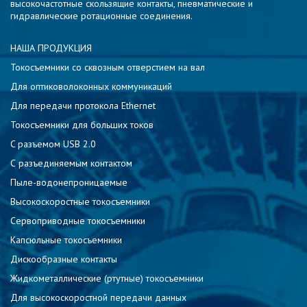
высокочастотные скользящие контакты, пневматические и
гидравлические ротационные соединения.
НАША ПРОДУКЦИЯ
Токосъемники со сквозным отверстием на вал
Для оптиковолоконных коммуникаций
Для передачи протокола Ethernet
Токосъемники для больших токов
C разъемом USB 2.0
С разъединяемым контактом
Пыле-водонепроницаемые
Высокоскоростные токосъемники
Сервоприводные токосъемники
Капсюльные токосъемники
Дискообразные контакты
Жидкометаллические (ртутные) токосъемники
Для высокоскоростной передачи данных