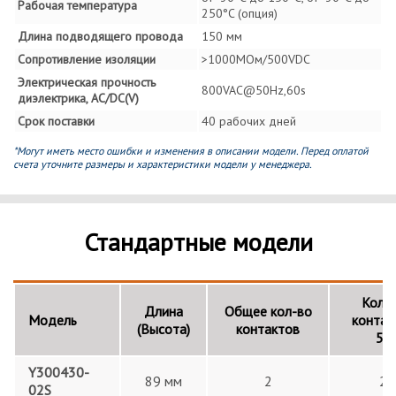
Рабочая температура
250°C (опция)
Длина подводящего провода
150 мм
Сопротивление изоляции
>1000MОм/500VDC
Электрическая прочность
800VAC@50Hz,60s
диэлектрика, AC/DC(V)
Срок поставки
40 рабочих дней
*Могут иметь место ошибки и изменения в описании модели. Перед оплатой
счета уточните размеры и характеристики модели у менеджера.
Стандартные модели
Кол-
Длина
Общее кол-во
Модель
контак
(Высота)
контактов
5А
Y300430-
89 мм
2
2
02S