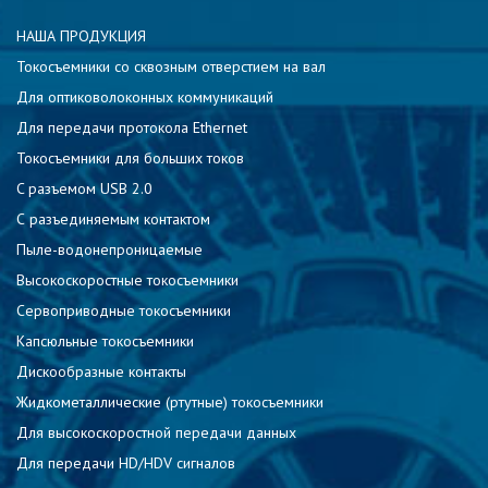
НАША ПРОДУКЦИЯ
Токосъемники со сквозным отверстием на вал
Для оптиковолоконных коммуникаций
Для передачи протокола Ethernet
Токосъемники для больших токов
C разъемом USB 2.0
С разъединяемым контактом
Пыле-водонепроницаемые
Высокоскоростные токосъемники
Сервоприводные токосъемники
Капсюльные токосъемники
Дискообразные контакты
Жидкометаллические (ртутные) токосъемники
Для высокоскоростной передачи данных
Для передачи HD/HDV сигналов